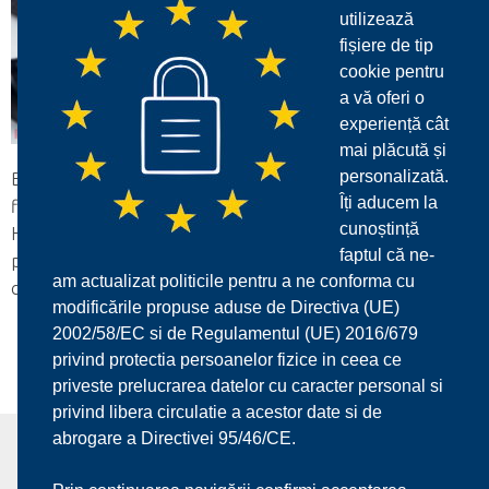
utilizează
fișiere de tip
cookie pentru
a vă oferi o
experiență cât
mai plăcută și
personalizată.
Burghie, teşitoare, lamatoare, broşe, alezoare, tarozi,
Îți aducem la
filiere, freze disc, freze cu alezaj, freze cilindro frontale
cunoștință
HSS, HSS-Co şi carbură, pânze pentru ferăstrău alternativ,
faptul că ne-
pânze pentru ferăstrău circular, scule pentru randalinat,
am actualizat politicile pentru a ne conforma cu
cuţite pentru strunjire ş.a.
modificările propuse aduse de Directiva (UE)
2002/58/EC si de Regulamentul (UE) 2016/679
privind protectia persoanelor fizice in ceea ce
priveste prelucrarea datelor cu caracter personal si
privind libera circulatie a acestor date si de
abrogare a Directivei 95/46/CE.