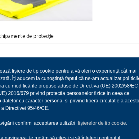
chipamente de protecţie
ează fișiere de tip cookie pentru a vă oferi o experiență cât mai
zată. Îți aducem la cunoștință faptul că ne-am actualizat politicil
ma cu modificările propuse aduse de Directiva (UE) 2002/58/EC 
) 2016/679 privind protectia persoanelor fizice in ceea ce
 datelor cu caracter personal si privind libera circulatie a acesto
 a Directivei 95/46/CE.
Despre noi
Servicii
Produse
Parteneri
Download
Contact
igării confirmi acceptarea utilizării
fișierelor de tip cookie
.
a navigarea, te rugăm să citești și să înțelegi conținutul