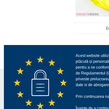
E
Acest website utiliz
plăcută și personali
pentru a ne confor
de Regulamentul (UE
priveste prelucrarea
date si de abrogare
Prin continuarea nav
Înainte de a continu