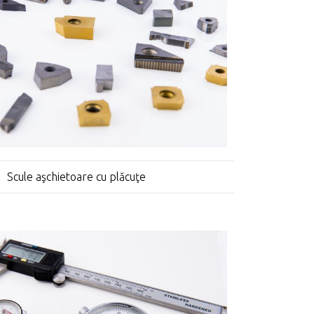
Scule aşchietoare cu plăcuţe