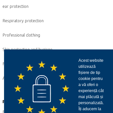
ear protection
Respiratory protection
Professional clothing
Skin protection and hygiene
Acest website
First aid and fall protection
utilizează
fișiere de tip
Accessories
cookie pentru
a vă oferi o
experiență cât
mai plăcută și
Partener:
personalizată.
Îți aducem la
Friedrich Delker GmbH & Co. KG