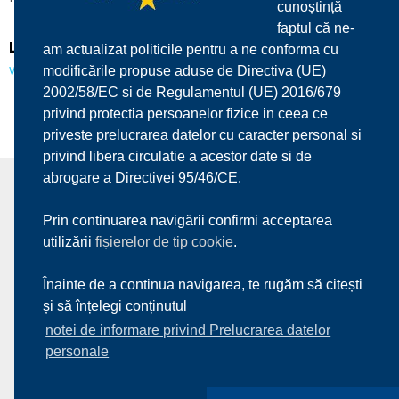
cunoștință
faptul că ne-
Link:
am actualizat politicile pentru a ne conforma cu
www.delker.com
modificările propuse aduse de Directiva (UE)
2002/58/EC si de Regulamentul (UE) 2016/679
privind protectia persoanelor fizice in ceea ce
priveste prelucrarea datelor cu caracter personal si
privind libera circulatie a acestor date si de
abrogare a Directivei 95/46/CE.
Prin continuarea navigării confirmi acceptarea
utilizării
fișierelor de tip cookie
.
About us
Services
Products
Partners
Download
Contact
Înainte de a continua navigarea, te rugăm să citești
și să înțelegi conținutul
notei de informare privind Prelucrarea datelor
personale
© 2017
Premaswerk s.r.l.
| All Rights Reserved
Fa
Yo
Lin
Vi